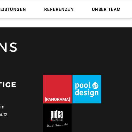
Nav
übe
LEISTUNGEN
REFERENZEN
UNSER TEAM
NS
TIGE
um
hutz