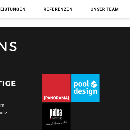
Nav
übe
LEISTUNGEN
REFERENZEN
UNSER TEAM
NS
TIGE
um
hutz