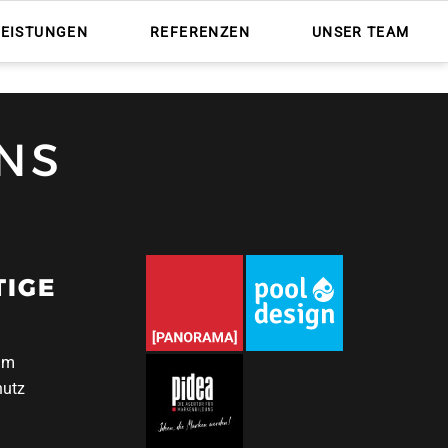
Nav
übe
LEISTUNGEN
REFERENZEN
UNSER TEAM
NS
TIGE
um
hutz