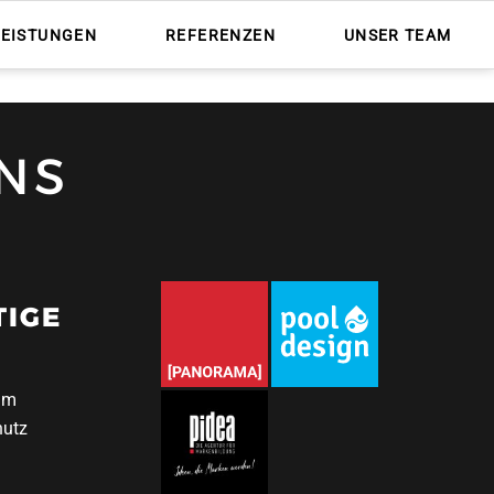
Nav
übe
LEISTUNGEN
REFERENZEN
UNSER TEAM
NS
TIGE
um
hutz