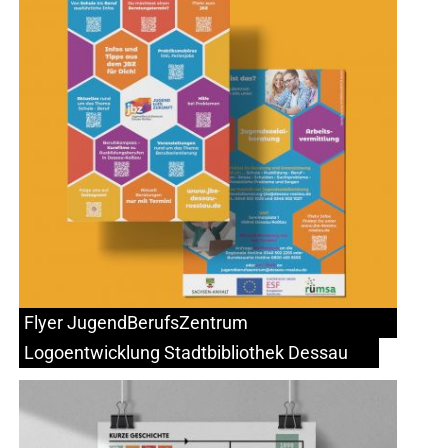
Flyer JugendBerufsZentrum
Logoentwicklung Stadtbibliothek Dessau